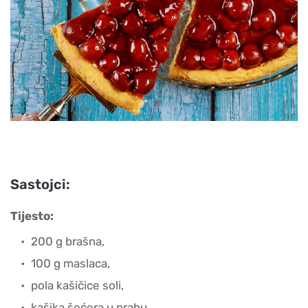
Sastojci:
Tijesto:
200 g brašna,
100 g maslaca,
pola kašičice soli,
kašika šećera u prahu,