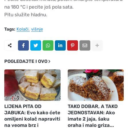
na 180 °C i pecite još pola sata.
Pitu služite hladnu.
Tags:
Kolači
višnje
POGLEDAJTE I OVO
LIJENA PITA OD
TAKO DOBAR, A TAKO
JABUKA: Evo kako ćete
JEDNOSTAVAN: Ako
omiljeni kolač napraviti
imate 2 jaja, šaku
na veoma brz i
oraha i malo griza...