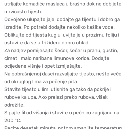
utrljajte komadiće maslaca u brašno dok ne dobijete
mrvičasto tijesto.
Odvojeno ulupajte jaje, dodajte ga tijestu i dobro ga
izradite. Po potrebi dodajte nekoliko kašika vode.
Oblikujte od tijesta kuglu, uvijte je u prozirnu foliju i
ostavite da se u frižideru dobro ohladi.
Za nadjev pomiješajte šećer, šećer u prahu, gustin,
cimet i malo naribane limunove korice. Dodajte
ocijeđene višnje i opet izmiješajte.
Na pobrašnjenoj dasci razvaljajte tijesto, nešto veće
od okruglog lima za pečenje pita.
Stavite tijesto u lim, utisnite ga tako da pokrije i
rubove kalupa. Ako prelazi preko rubova, višak
odrežite.
Sipajte fil od višanja i stavite u pećnicu zagrijanu na
200 °C.
Pecite desetak minuta, potom smanjite temperaturu