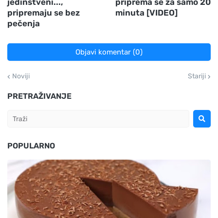
jedinstveni...,
priprema se za samo 20
pripremaju se bez
minuta [VIDEO]
pečenja
Objavi komentar (0)
Noviji
Stariji
PRETRAŽIVANJE
POPULARNO