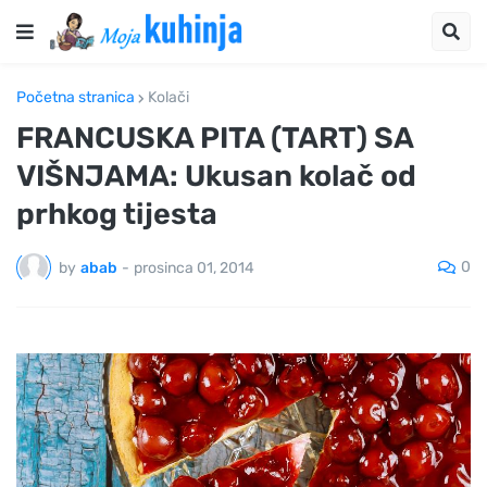
Početna stranica
Kolači
FRANCUSKA PITA (TART) SA
VIŠNJAMA: Ukusan kolač od
prhkog tijesta
0
by
abab
-
prosinca 01, 2014