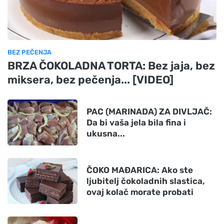
BEZ PEČENJA
BRZA ČOKOLADNA TORTA: Bez jaja, bez
miksera, bez pečenja... [VIDEO]
PAC (MARINADA) ZA DIVLJAČ:
Da bi vaša jela bila fina i
ukusna...
ČOKO MAĐARICA: Ako ste
ljubitelj čokoladnih slastica,
ovaj kolač morate probati