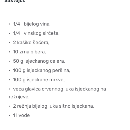
Sastojci:
1/4 l bijelog vina,
1/4 l vinskog sirćeta,
2 kašike šećera,
10 zrna bibera,
50 g isjeckanog celera,
100 g isjeckanog peršina,
100 g isjeckane mrkve,
veća glavica crvennog luka isjeckanog na
režnjeve,
2 režnja bijelog luka sitno isjeckana,
1 l vode