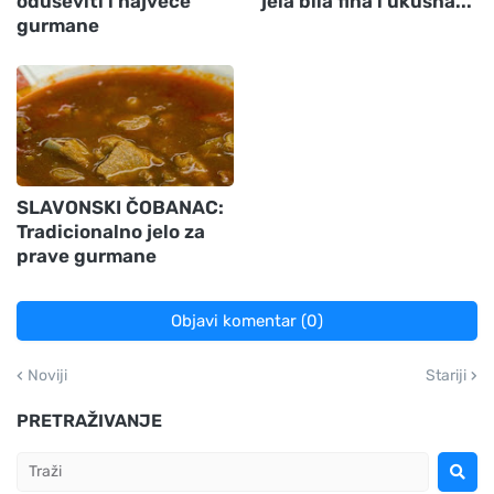
oduševiti i najveće
jela bila fina i ukusna...
gurmane
SLAVONSKI ČOBANAC:
Tradicionalno jelo za
prave gurmane
Objavi komentar (0)
Noviji
Stariji
PRETRAŽIVANJE