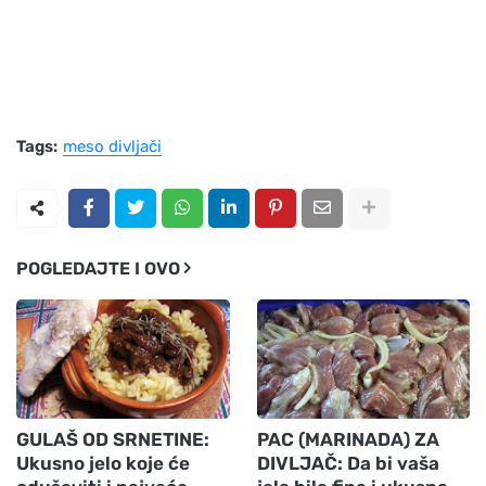
Tags:
meso divljači
POGLEDAJTE I OVO
GULAŠ OD SRNETINE:
PAC (MARINADA) ZA
Ukusno jelo koje će
DIVLJAČ: Da bi vaša