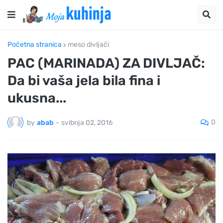
Početna stranica
meso divljači
PAC (MARINADA) ZA DIVLJAČ:
Da bi vaša jela bila fina i
ukusna...
0
by
abab
-
svibnja 02, 2016