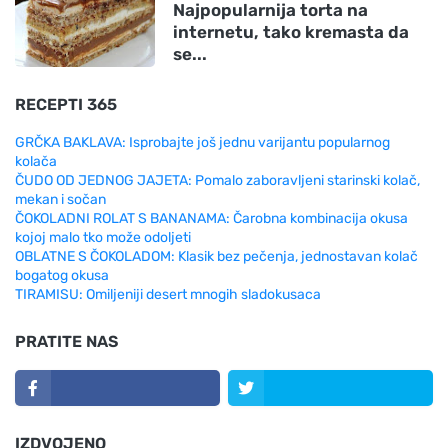
Najpopularnija torta na
internetu, tako kremasta da
se...
RECEPTI 365
GRČKA BAKLAVA: Isprobajte još jednu varijantu popularnog
kolača
ČUDO OD JEDNOG JAJETA: Pomalo zaboravljeni starinski kolač,
mekan i sočan
ČOKOLADNI ROLAT S BANANAMA: Čarobna kombinacija okusa
kojoj malo tko može odoljeti
OBLATNE S ČOKOLADOM: Klasik bez pečenja, jednostavan kolač
bogatog okusa
TIRAMISU: Omiljeniji desert mnogih sladokusaca
PRATITE NAS
IZDVOJENO