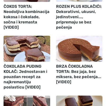
ČOKOS TORTA:
ROZEN PLUS KOLAČIĆI:
Neodoljiva kombinacija
Dekorativni, ukusni,
kokosa i čokolade,
jedinstveni...,
sočna i kremasta
pripremaju se bez
[VIDEO]
pečenja
ČOKOLADA PUDING
BRZA ČOKOLADNA
KOLAČ: Jednostavan i
TORTA: Bez jaja, bez
pouzdan recept za
miksera, bez pečenja...
najkremastiju
[VIDEO]
poslasticu [VIDEO]