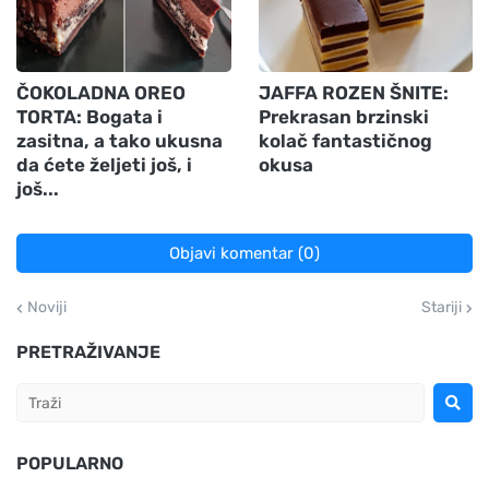
ČOKOLADNA OREO
JAFFA ROZEN ŠNITE:
TORTA: Bogata i
Prekrasan brzinski
zasitna, a tako ukusna
kolač fantastičnog
da ćete željeti još, i
okusa
još...
Objavi komentar (0)
Noviji
Stariji
PRETRAŽIVANJE
POPULARNO