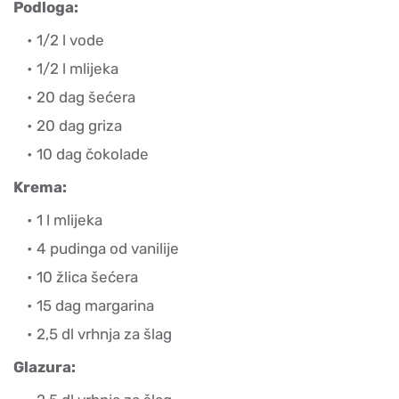
Podloga:
1/2 l vode
1/2 l mlijeka
20 dag šećera
20 dag griza
10 dag čokolade
Krema:
1 l mlijeka
4 pudinga od vanilije
10 žlica šećera
15 dag margarina
2,5 dl vrhnja za šlag
Glazura: