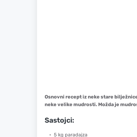
Osnovni recept iz neke stare bilježnice
neke velike mudrosti. Možda je mudros
Sastojci:
5 kg paradajza