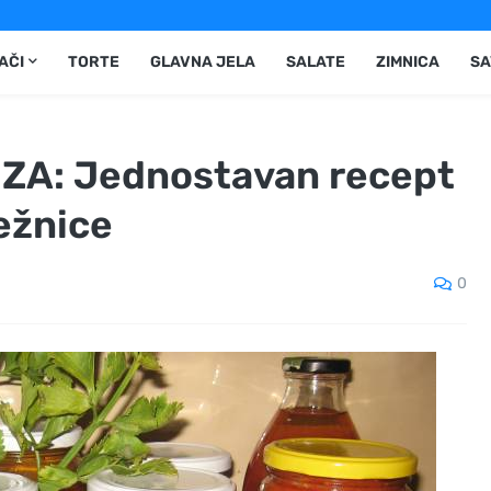
AČI
TORTE
GLAVNA JELA
SALATE
ZIMNICA
SA
A: Jednostavan recept
ježnice
0