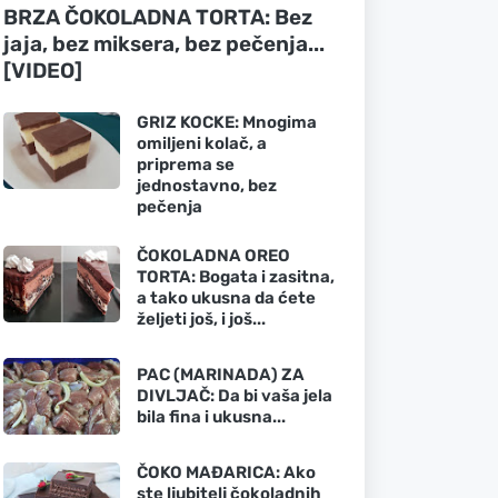
BRZA ČOKOLADNA TORTA: Bez
jaja, bez miksera, bez pečenja...
[VIDEO]
GRIZ KOCKE: Mnogima
omiljeni kolač, a
priprema se
jednostavno, bez
pečenja
ČOKOLADNA OREO
TORTA: Bogata i zasitna,
a tako ukusna da ćete
željeti još, i još...
PAC (MARINADA) ZA
DIVLJAČ: Da bi vaša jela
bila fina i ukusna...
ČOKO MAĐARICA: Ako
ste ljubitelj čokoladnih