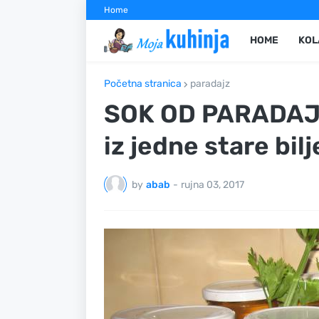
Home
HOME
KOL
Početna stranica
paradajz
SOK OD PARADAJZ
iz jedne stare bil
by
abab
-
rujna 03, 2017