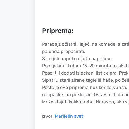
Priprema:
Paradajz očistiti i isjeći na komade, a zatim
pa onda propasirati.
Samljeti papriku i ljutu papričicu.
Pomiješati i kuhati 15-20 minuta uz skid
Posoliti i dodati isjeckani list celera. Pro
Sipati u sterilizirane tegle ili flaše, po žel
Pošto je ovo priprema bez konzervansa, n
naopačke, na poklopac. Ostavim ih da odst
Može stajati koliko treba. Naravno, ako s
Izvor:
Marijelin svet