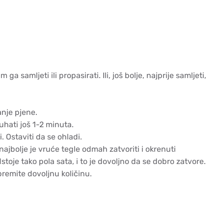
 ga samljeti ili propasirati. Ili, još bolje, najprije samljeti,
anje pjene.
kuhati još 1-2 minuta.
ji. Ostaviti da se ohladi.
ajbolje je vruće tegle odmah zatvoriti i okrenuti
oje tako pola sata, i to je dovoljno da se dobro zatvore.
premite dovoljnu količinu.