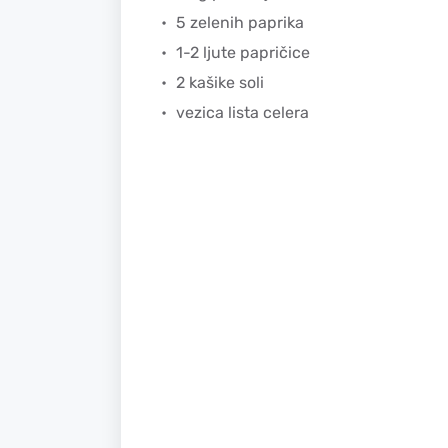
5 zelenih paprika
1-2 ljute papričice
2 kašike soli
vezica lista celera