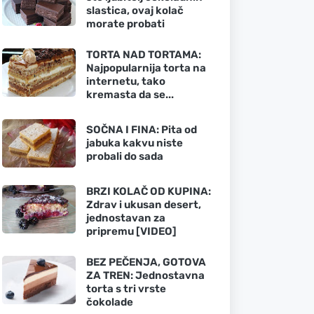
slastica, ovaj kolač
morate probati
TORTA NAD TORTAMA:
Najpopularnija torta na
internetu, tako
kremasta da se...
SOČNA I FINA: Pita od
jabuka kakvu niste
probali do sada
BRZI KOLAČ OD KUPINA:
Zdrav i ukusan desert,
jednostavan za
pripremu [VIDEO]
BEZ PEČENJA, GOTOVA
ZA TREN: Jednostavna
torta s tri vrste
čokolade