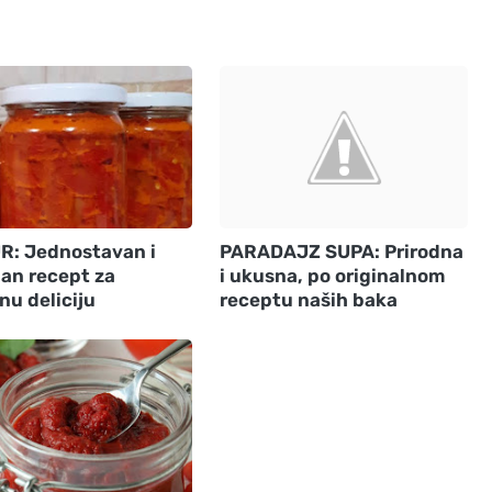
R: Jednostavan i
PARADAJZ SUPA: Prirodna
an recept za
i ukusna, po originalnom
nu deliciju
receptu naših baka