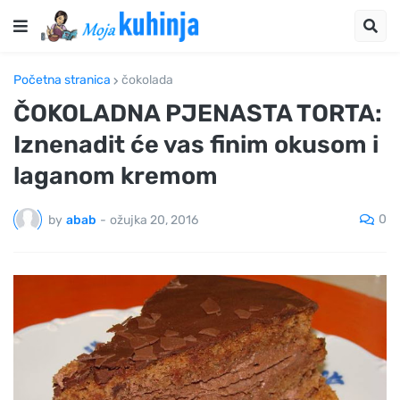
Početna stranica
čokolada
ČOKOLADNA PJENASTA TORTA:
Iznenadit će vas finim okusom i
laganom kremom
0
by
abab
-
ožujka 20, 2016