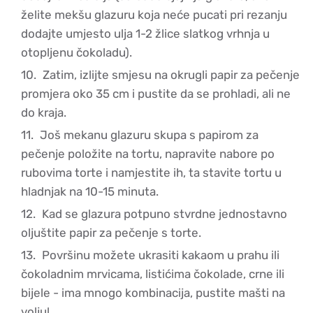
želite mekšu glazuru koja neće pucati pri rezanju
dodajte umjesto ulja 1-2 žlice slatkog vrhnja u
otopljenu čokoladu).
Zatim, izlijte smjesu na okrugli papir za pečenje
promjera oko 35 cm i pustite da se prohladi, ali ne
do kraja.
Još mekanu glazuru skupa s papirom za
pečenje položite na tortu, napravite nabore po
rubovima torte i namjestite ih, ta stavite tortu u
hladnjak na 10-15 minuta.
Kad se glazura potpuno stvrdne jednostavno
oljuštite papir za pečenje s torte.
Površinu možete ukrasiti kakaom u prahu ili
čokoladnim mrvicama, listićima čokolade, crne ili
bijele - ima mnogo kombinacija, pustite mašti na
volju!