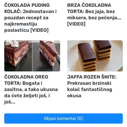
ČOKOLADA PUDING
BRZA ČOKOLADNA
KOLAČ: Jednostavan i
TORTA: Bez jaja, bez
pouzdan recept za
miksera, bez pečenja...
najkremastiju
[VIDEO]
poslasticu [VIDEO]
ČOKOLADNA OREO
JAFFA ROZEN ŠNITE:
TORTA: Bogata i
Prekrasan brzinski
zasitna, a tako ukusna
kolač fantastičnog
da ćete željeti još, i
okusa
još...
Objavi komentar (0)