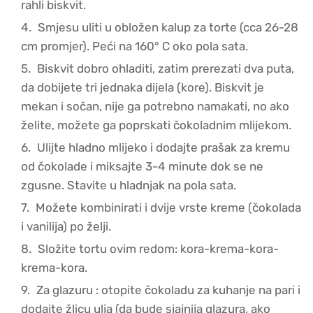
rahli biskvit.
Smjesu uliti u obložen kalup za torte (cca 26-28
cm promjer). Peći na 160° C oko pola sata.
Biskvit dobro ohladiti, zatim prerezati dva puta,
da dobijete tri jednaka dijela (kore). Biskvit je
mekan i sočan, nije ga potrebno namakati, no ako
želite, možete ga poprskati čokoladnim mlijekom.
Ulijte hladno mlijeko i dodajte prašak za kremu
od čokolade i miksajte 3-4 minute dok se ne
zgusne. Stavite u hladnjak na pola sata.
Možete kombinirati i dvije vrste kreme (čokolada
i vanilija) po želji.
Složite tortu ovim redom: kora-krema-kora-
krema-kora.
Za glazuru : otopite čokoladu za kuhanje na pari i
dodajte žlicu ulja (da bude sjajnija glazura, ako