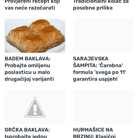
Provjereni recept koji
Tradicionalni kolač za
vas neće razočarati
posebne prilike
BADEM BAKLAVA:
SARAJEVSKA
Probajte omiljenu
ŠAMPITA: 'Čarobna'
poslasticu u malo
formula 'svega po 11'
drugačijoj varijanti
garantira uspjeh!
GRČKA BAKLAVA:
HURMAŠICE NA
Isprobajte jednu
BRZINU: Klasični