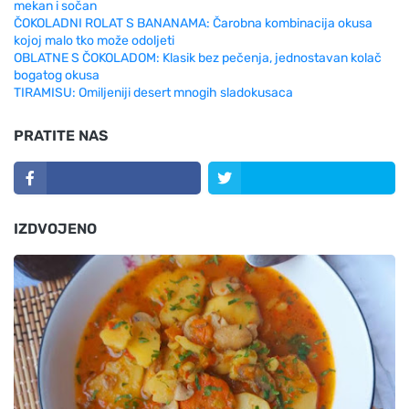
mekan i sočan
ČOKOLADNI ROLAT S BANANAMA: Čarobna kombinacija okusa
kojoj malo tko može odoljeti
OBLATNE S ČOKOLADOM: Klasik bez pečenja, jednostavan kolač
bogatog okusa
TIRAMISU: Omiljeniji desert mnogih sladokusaca
PRATITE NAS
IZDVOJENO