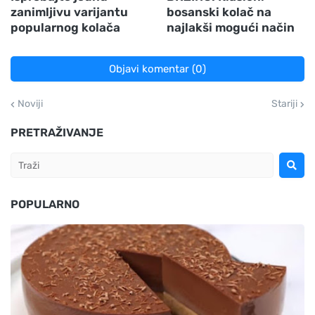
zanimljivu varijantu
bosanski kolač na
popularnog kolača
najlakši mogući način
Objavi komentar (0)
Noviji
Stariji
PRETRAŽIVANJE
POPULARNO