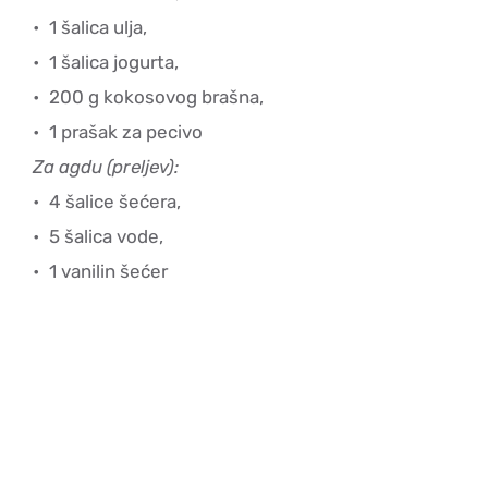
1 šalica ulja,
1 šalica jogurta,
200 g kokosovog brašna,
1 prašak za pecivo
Za agdu (preljev):
4 šalice šećera,
5 šalica vode,
1 vanilin šećer