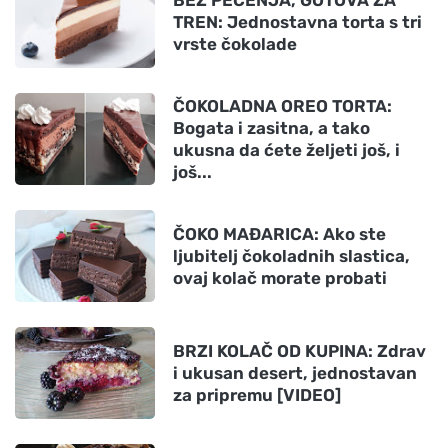
BEZ PEČENJA, GOTOVA ZA
TREN: Jednostavna torta s tri
vrste čokolade
ČOKOLADNA OREO TORTA:
Bogata i zasitna, a tako
ukusna da ćete željeti još, i
još...
ČOKO MAĐARICA: Ako ste
ljubitelj čokoladnih slastica,
ovaj kolač morate probati
BRZI KOLAČ OD KUPINA: Zdrav
i ukusan desert, jednostavan
za pripremu [VIDEO]