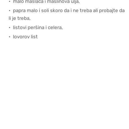
malo maslaca i maslinova ulja,
papra malo i soli skoro da i ne treba ali probajte da
li je treba,
listovi peršina i celera,
lovorov list