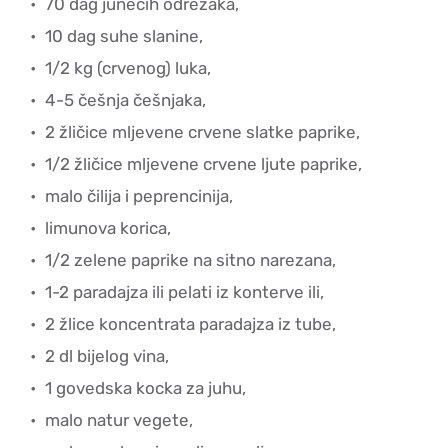
70 dag junećih odrezaka,
10 dag suhe slanine,
1/2 kg (crvenog) luka,
4-5 češnja češnjaka,
2 žličice mljevene crvene slatke paprike,
1/2 žličice mljevene crvene ljute paprike,
malo čilija i peprencinija,
limunova korica,
1/2 zelene paprike na sitno narezana,
1-2 paradajza ili pelati iz konterve ili,
2 žlice koncentrata paradajza iz tube,
2 dl bijelog vina,
1 govedska kocka za juhu,
malo natur vegete,