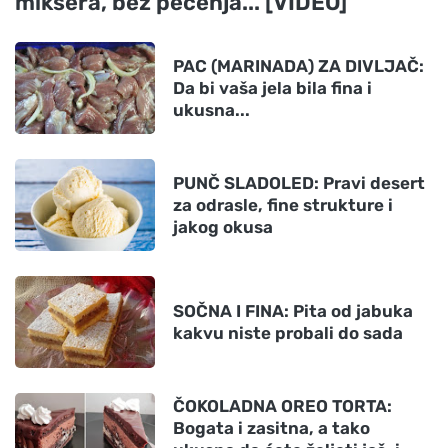
miksera, bez pečenja... [VIDEO]
PAC (MARINADA) ZA DIVLJAČ:
Da bi vaša jela bila fina i
ukusna...
PUNČ SLADOLED: Pravi desert
za odrasle, fine strukture i
jakog okusa
SOČNA I FINA: Pita od jabuka
kakvu niste probali do sada
ČOKOLADNA OREO TORTA:
Bogata i zasitna, a tako