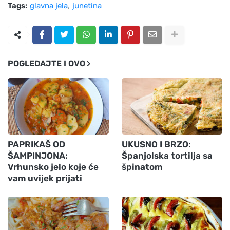
Tags:
glavna jela
junetina
POGLEDAJTE I OVO
PAPRIKAŠ OD
UKUSNO I BRZO:
ŠAMPINJONA:
Španjolska tortilja sa
Vrhunsko jelo koje će
špinatom
vam uvijek prijati