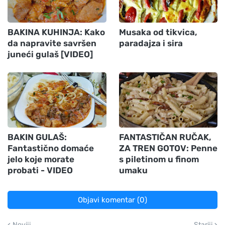
BAKINA KUHINJA: Kako
Musaka od tikvica,
da napravite savršen
paradajza i sira
juneći gulaš [VIDEO]
BAKIN GULAŠ:
FANTASTIČAN RUČAK,
Fantastično domaće
ZA TREN GOTOV: Penne
jelo koje morate
s piletinom u finom
probati - VIDEO
umaku
Objavi komentar (0)
Noviji
Stariji