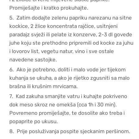
Promiješajte i kratko prokuhajte.
Zatim dodajte zelenu papriku narezanu na sitne
kockice, 2 žlice koncentrata rajčice, usitnjeni
paradajz svježi ili pelate iz konzerve, 2-3 dl goveđe
juhe koju ste prethodno pripremili od kocke za juhu
i lovorov list, vegetu natur, vino i sve ostale
navedene sastojke.
Ako je potrebno, doliti i malo vode jer tijekom
kuhanja se ukuha, a ako je rijetko zgusniti sa malo
brašna ili krušnim mrvicama.
Kad zakuha smanjite vatru i kuhajte pokriveno
dok meso skroz ne omekša (cca 1h i 30 min).
Povremeno promiješajte, te dosolite ako treba i
popaprite po ukusu.
Prije posluživanja pospite sjeckanim peršinom.