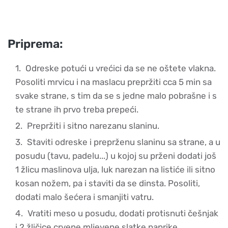
Priprema:
Odreske potući u vrećici da se ne oštete vlakna.
Posoliti mrvicu i na maslacu prepržiti cca 5 min sa
svake strane, s tim da se s jedne malo pobrašne i s
te strane ih prvo treba prepeći.
Prepržiti i sitno narezanu slaninu.
Staviti odreske i preprženu slaninu sa strane, a u
posudu (tavu, padelu...) u kojoj su prženi dodati još
1 žlicu maslinova ulja, luk narezan na listiće ili sitno
kosan nožem, pa i staviti da se dinsta. Posoliti,
dodati malo šećera i smanjiti vatru.
Vratiti meso u posudu, dodati protisnuti češnjak
i 2 žličice crvene mljevene slatke paprike.