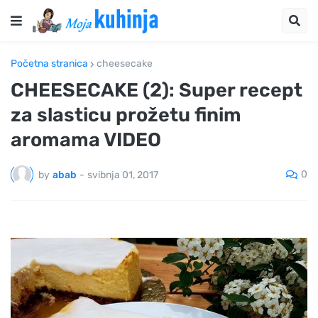
Početna stranica
cheesecake
CHEESECAKE (2): Super recept
za slasticu prožetu finim
aromama VIDEO
0
by
abab
-
svibnja 01, 2017