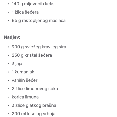
140 g mljevenih keksi
1 žlica šećera
85 g rastopljenog maslaca
Nadjev:
900 g svježeg kravljeg sira
250 g kristal šećera
3 jaja
1 žumanjak
vanilin šećer
2 žlice limunovog soka
korica limuna
3 žlice glatkog brašna
200 ml kiselog vrhnja