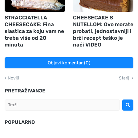
STRACCIATELLA
CHEESECAKE S
CHEESECAKE: Fina
NUTELLOM: Ovo morate
slastica za koju vam ne
probati, jednostavniji i
treba više od 20
brži recept teško je
minuta
naći VIDEO
Objavi komentar (0)
Noviji
Stariji
PRETRAŽIVANJE
POPULARNO