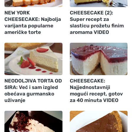
NEW YORK
CHEESECAKE (2):
CHEESECAKE: Najbolja
Super recept za
varijanta popularne
slasticu prožetu finim
američke torte
aromama VIDEO
NEODOLJIVA TORTA OD
CHEESECAKE:
SIRA: Već i sam izgled
Najjednostavniji
obećava gurmansko
mogući recept, gotov
uživanje
za 40 minuta VIDEO