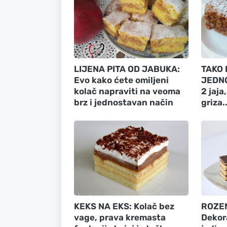
LIJENA PITA OD JABUKA:
TAKO 
Evo kako ćete omiljeni
JEDNO
kolač napraviti na veoma
2 jaja
brz i jednostavan način
griza.
KEKS NA EKS: Kolač bez
ROZEN
vage, prava kremasta
Dekora