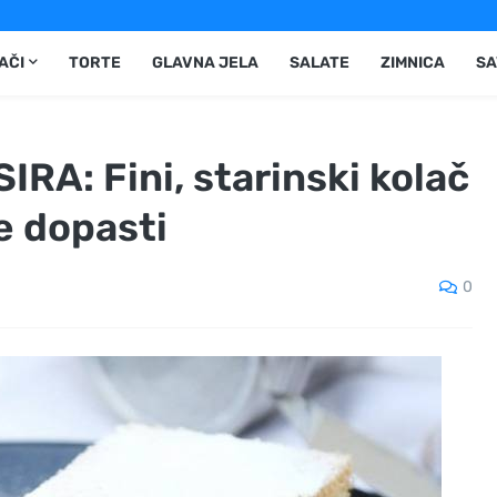
AČI
TORTE
GLAVNA JELA
SALATE
ZIMNICA
SA
IRA: Fini, starinski kolač
e dopasti
0