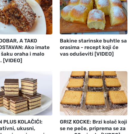
DOBAR, A TAKO
Bakine starinske buhtle sa
STAVAN: Ako imate
orasima - recept koji će
, šaku oraha i malo
vas oduševiti [VIDEO]
.. [VIDEO]
 PLUS KOLAČIĆI:
GRIZ KOCKE: Brzi kolač koji
tivni, ukusni,
se ne peče, priprema se za