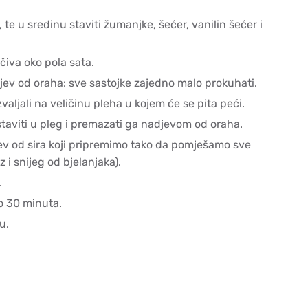
 te u sredinu staviti žumanjke, šećer, vanilin šećer i
očiva oko pola sata.
djev od oraha: sve sastojke zajedno malo prokuhati.
 izvaljali na veličinu pleha u kojem će se pita peći.
staviti u pleg i premazati ga nadjevom od oraha.
ev od sira koji pripremimo tako da pomješamo sve
z i snijeg od bjelanjaka).
.
ko 30 minuta.
u.