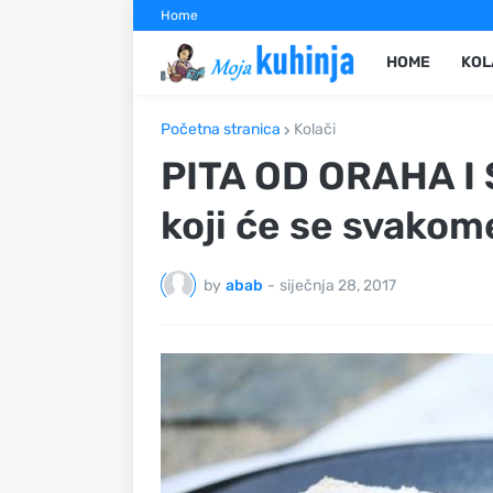
Home
HOME
KOL
Početna stranica
Kolači
PITA OD ORAHA I S
koji će se svakom
by
abab
-
siječnja 28, 2017