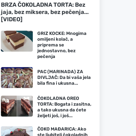
BRZA ČOKOLADNA TORTA: Bez
jaja, bez miksera, bez pečenja...
[VIDEO]
GRIZ KOCKE: Mnogima
omiljeni kolač, a
priprema se
jednostavno, bez
pečenja
PAC (MARINADA) ZA
DIVLJAČ: Da bi vaša jela
bila fina i ukusna...
ČOKOLADNA OREO
TORTA: Bogata i zasitna,
a tako ukusna da ćete
željeti još, i još...
ČOKO MAĐARICA: Ako
ste ljubitelj čokoladnih