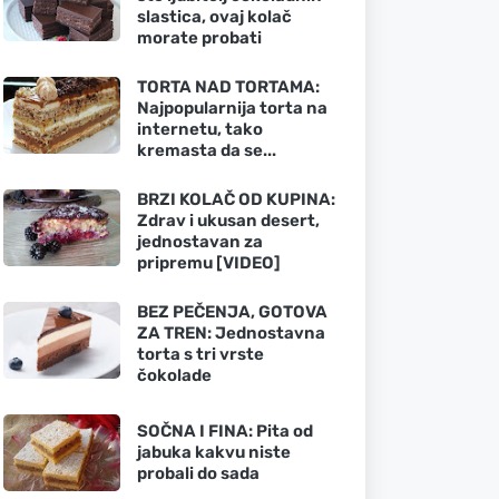
slastica, ovaj kolač
morate probati
TORTA NAD TORTAMA:
Najpopularnija torta na
internetu, tako
kremasta da se...
BRZI KOLAČ OD KUPINA:
Zdrav i ukusan desert,
jednostavan za
pripremu [VIDEO]
BEZ PEČENJA, GOTOVA
ZA TREN: Jednostavna
torta s tri vrste
čokolade
SOČNA I FINA: Pita od
jabuka kakvu niste
probali do sada