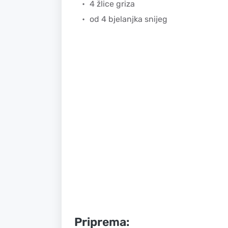
4 žlice griza
od 4 bjelanjka snijeg
Priprema: