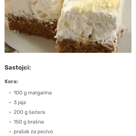
Sastojci:
Kora:
100 g margarina
3 jaja
200 g šećera
150 g brašna
prašak za pecivo