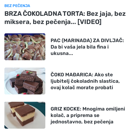
BEZ PEČENJA
BRZA ČOKOLADNA TORTA: Bez jaja, bez
miksera, bez pečenja... [VIDEO]
PAC (MARINADA) ZA DIVLJAČ:
Da bi vaša jela bila fina i
ukusna...
ČOKO MAĐARICA: Ako ste
ljubitelj čokoladnih slastica,
ovaj kolač morate probati
GRIZ KOCKE: Mnogima omiljeni
kolač, a priprema se
jednostavno, bez pečenja