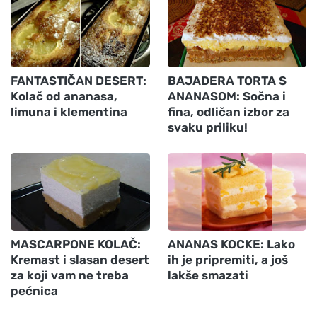
FANTASTIČAN DESERT:
BAJADERA TORTA S
Kolač od ananasa,
ANANASOM: Sočna i
limuna i klementina
fina, odličan izbor za
svaku priliku!
MASCARPONE KOLAČ:
ANANAS KOCKE: Lako
Kremast i slasan desert
ih je pripremiti, a još
za koji vam ne treba
lakše smazati
pećnica