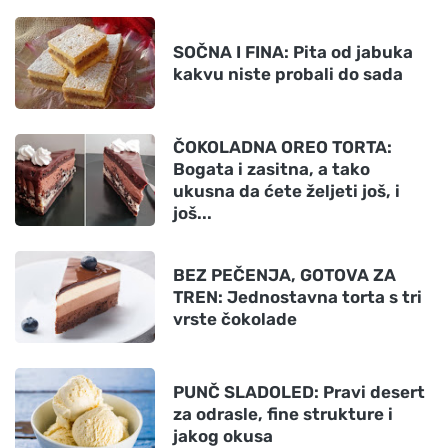
SOČNA I FINA: Pita od jabuka
kakvu niste probali do sada
ČOKOLADNA OREO TORTA:
Bogata i zasitna, a tako
ukusna da ćete željeti još, i
još...
BEZ PEČENJA, GOTOVA ZA
TREN: Jednostavna torta s tri
vrste čokolade
PUNČ SLADOLED: Pravi desert
za odrasle, fine strukture i
jakog okusa