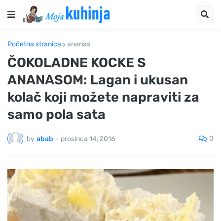
Početna stranica
ananas
ČOKOLADNE KOCKE S
ANANASOM: Lagan i ukusan
kolač koji možete napraviti za
samo pola sata
0
by
abab
-
prosinca 14, 2016