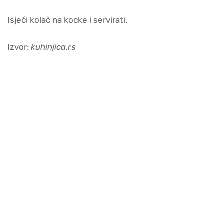
Isjeći kolač na kocke i servirati.
Izvor:
kuhinjica.rs