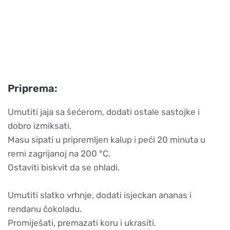
Priprema:
Umutiti jaja sa šećerom, dodati ostale sastojke i
dobro izmiksati.
Masu sipati u pripremljen kalup i peći 20 minuta u
rerni zagrijanoj na 200 °C.
Ostaviti biskvit da se ohladi.
Umutiti slatko vrhnje, dodati isjeckan ananas i
rendanu čokoladu.
Promiješati, premazati koru i ukrasiti.