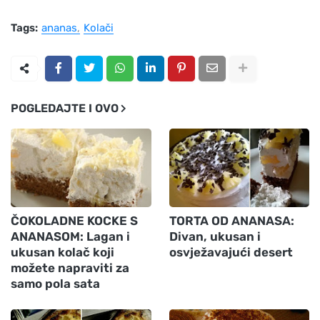
Tags:
ananas
Kolači
POGLEDAJTE I OVO
ČOKOLADNE KOCKE S
TORTA OD ANANASA:
ANANASOM: Lagan i
Divan, ukusan i
ukusan kolač koji
osvježavajući desert
možete napraviti za
samo pola sata