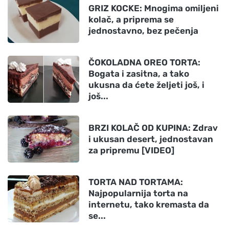
GRIZ KOCKE: Mnogima omiljeni
kolač, a priprema se
jednostavno, bez pečenja
ČOKOLADNA OREO TORTA:
Bogata i zasitna, a tako
ukusna da ćete željeti još, i
još...
BRZI KOLAČ OD KUPINA: Zdrav
i ukusan desert, jednostavan
za pripremu [VIDEO]
TORTA NAD TORTAMA:
Najpopularnija torta na
internetu, tako kremasta da
se...