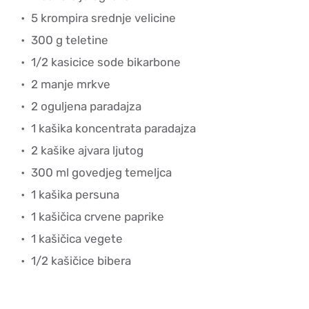
5 krompira srednje velicine
300 g teletine
1/2 kasicice sode bikarbone
2 manje mrkve
2 oguljena paradajza
1 kašika koncentrata paradajza
2 kašike ajvara ljutog
300 ml govedjeg temeljca
1 kašika persuna
1 kašičica crvene paprike
1 kašičica vegete
1/2 kašičice bibera