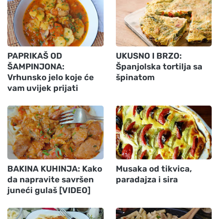
PAPRIKAŠ OD
UKUSNO I BRZO:
ŠAMPINJONA:
Španjolska tortilja sa
Vrhunsko jelo koje će
špinatom
vam uvijek prijati
BAKINA KUHINJA: Kako
Musaka od tikvica,
da napravite savršen
paradajza i sira
juneći gulaš [VIDEO]