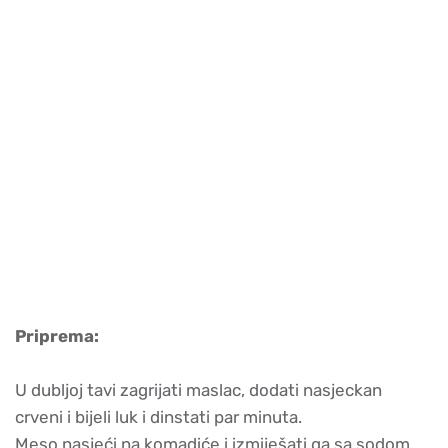
Priprema:
U dubljoj tavi zagrijati maslac, dodati nasjeckan
crveni i bijeli luk i dinstati par minuta.
Meso nasjeći na komadiće i izmiješati ga sa sodom