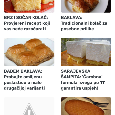
BRZ I SOČAN KOLAČ:
BAKLAVA:
Provjereni recept koji
Tradicionalni kolač za
vas neće razočarati
posebne prilike
BADEM BAKLAVA:
SARAJEVSKA
Probajte omiljenu
ŠAMPITA: 'Čarobna'
poslasticu u malo
formula 'svega po 11'
drugačijoj varijanti
garantira uspjeh!