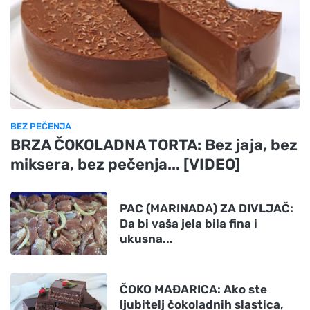
BEZ PEČENJA
BRZA ČOKOLADNA TORTA: Bez jaja, bez
miksera, bez pečenja... [VIDEO]
PAC (MARINADA) ZA DIVLJAČ:
Da bi vaša jela bila fina i
ukusna...
ČOKO MAĐARICA: Ako ste
ljubitelj čokoladnih slastica,