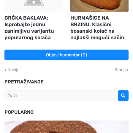
GRČKA BAKLAVA:
HURMAŠICE NA
Isprobajte jednu
BRZINU: Klasični
zanimljivu varijantu
bosanski kolač na
popularnog kolača
najlakši mogući način
Objavi komentar (0)
Noviji
Stariji
PRETRAŽIVANJE
POPULARNO