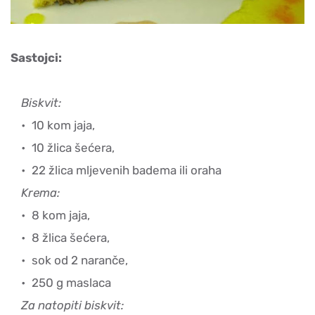
Sastojci:
Biskvit:
10 kom jaja,
10 žlica šećera,
22 žlica mljevenih badema ili oraha
Krema:
8 kom jaja,
8 žlica šećera,
sok od 2 naranče,
250 g maslaca
Za natopiti biskvit: