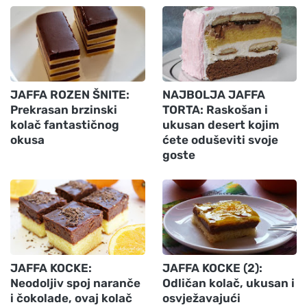
JAFFA ROZEN ŠNITE:
NAJBOLJA JAFFA
Prekrasan brzinski
TORTA: Raskošan i
kolač fantastičnog
ukusan desert kojim
okusa
ćete oduševiti svoje
goste
JAFFA KOCKE:
JAFFA KOCKE (2):
Neodoljiv spoj naranče
Odličan kolač, ukusan i
i čokolade, ovaj kolač
osvježavajući