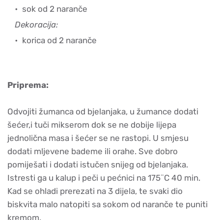
sok od 2 naranče
Dekoracija:
korica od 2 naranče
Priprema:
Odvojiti žumanca od bjelanjaka, u žumance dodati
šećer,i tuči mikserom dok se ne dobije lijepa
jednolična masa i šećer se ne rastopi. U smjesu
dodati mljevene bademe ili orahe. Sve dobro
pomiješati i dodati istučen snijeg od bjelanjaka.
Istresti ga u kalup i peči u pećnici na 175¨C 40 min.
Kad se ohladi prerezati na 3 dijela, te svaki dio
biskvita malo natopiti sa sokom od naranče te puniti
kremom.