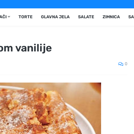
AČI
TORTE
GLAVNA JELA
SALATE
ZIMNICA
SA
om vanilije
0