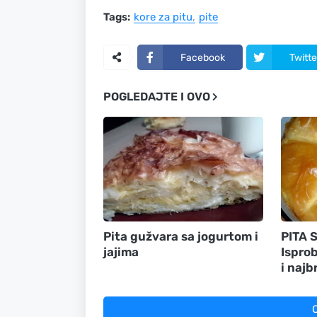
Tags:
kore za pitu
pite
Facebook
Twitte
POGLEDAJTE I OVO
Pita gužvara sa jogurtom i
PITA 
jajima
Isprob
i najb
O