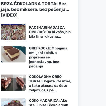
BRZA ČOKOLADNA TORTA: Bez
jaja, bez miksera, bez pečenja...
[VIDEO]
PAC (MARINADA) ZA
DIVLJAČ: Da bi vaša jela
bila fina i ukusna...
GRIZ KOCKE: Mnogima
omiljeni kolač, a
priprema se
jednostavno, bez
pečenja
ČOKOLADNA OREO
TORTA: Bogata i zasitna,
a tako ukusna da ćete
željeti još, i još...
ČOKO MAĐARICA: Ako
ste ljubitelj čokoladnih