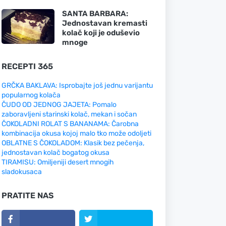
SANTA BARBARA:
Jednostavan kremasti
kolač koji je oduševio
mnoge
RECEPTI 365
GRČKA BAKLAVA: Isprobajte još jednu varijantu
popularnog kolača
ČUDO OD JEDNOG JAJETA: Pomalo
zaboravljeni starinski kolač, mekan i sočan
ČOKOLADNI ROLAT S BANANAMA: Čarobna
kombinacija okusa kojoj malo tko može odoljeti
OBLATNE S ČOKOLADOM: Klasik bez pečenja,
jednostavan kolač bogatog okusa
TIRAMISU: Omiljeniji desert mnogih
sladokusaca
PRATITE NAS