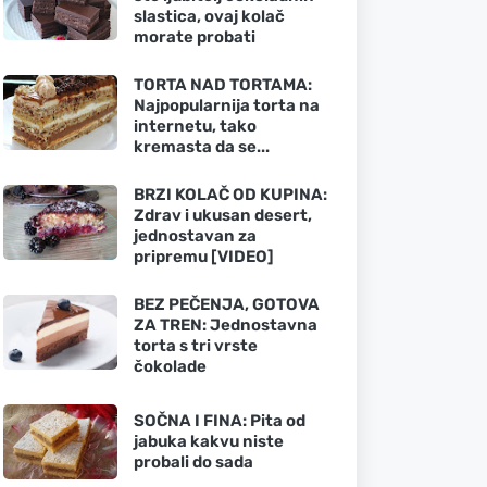
slastica, ovaj kolač
morate probati
TORTA NAD TORTAMA:
Najpopularnija torta na
internetu, tako
kremasta da se...
BRZI KOLAČ OD KUPINA:
Zdrav i ukusan desert,
jednostavan za
pripremu [VIDEO]
BEZ PEČENJA, GOTOVA
ZA TREN: Jednostavna
torta s tri vrste
čokolade
SOČNA I FINA: Pita od
jabuka kakvu niste
probali do sada