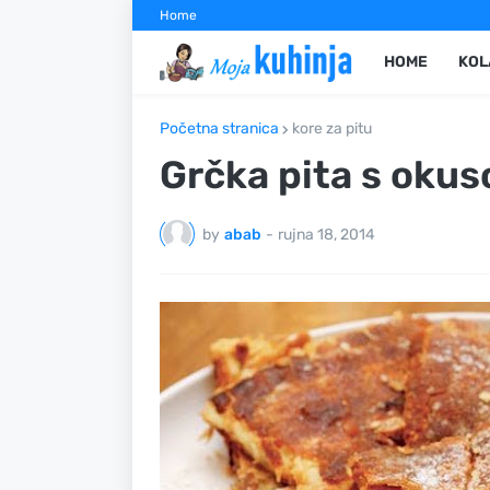
Home
HOME
KOL
Početna stranica
kore za pitu
Grčka pita s okus
by
abab
-
rujna 18, 2014