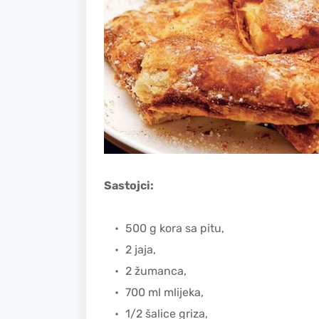
Sastojci:
500 g kora sa pitu,
2 jaja,
2 žumanca,
700 ml mlijeka,
1/2 šalice griza,