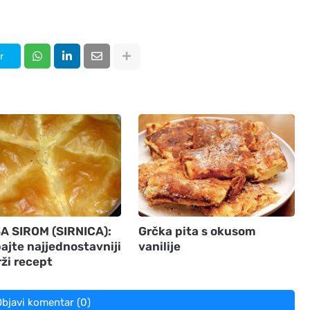
r
SA SIROM (SIRNICA):
Grčka pita s okusom
ajte najjednostavniji
vanilije
rži recept
bjavi komentar (0)