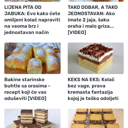
LIJENA PITA OD
TAKO DOBAR, A TAKO
JABUKA: Evo kako ćete
JEDNOSTAVAN: Ako
omiljeni kolač napraviti
imate 2 jaja, šaku
na veoma brz i
oraha i malo griza...
jednostavan način
[VIDEO]
Bakine starinske
KEKS NA EKS: Kolač
buhtle sa orasima -
bez vage, prava
recept koji će vas
kremasta fantazija
oduševiti [VIDEO]
kojoj je teško odoljeti