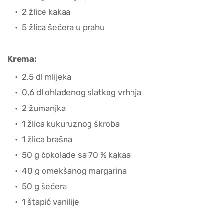
2 žlice kakaa
5 žlica šećera u prahu
Krema:
2.5 dl mlijeka
0,6 dl ohlađenog slatkog vrhnja
2 žumanjka
1 žlica kukuruznog škroba
1 žlica brašna
50 g čokolade sa 70 % kakaa
40 g omekšanog margarina
50 g šećera
1 štapić vanilije