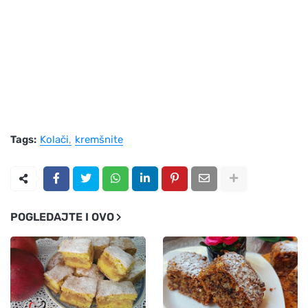
Tags:
Kolači
kremšnite
POGLEDAJTE I OVO