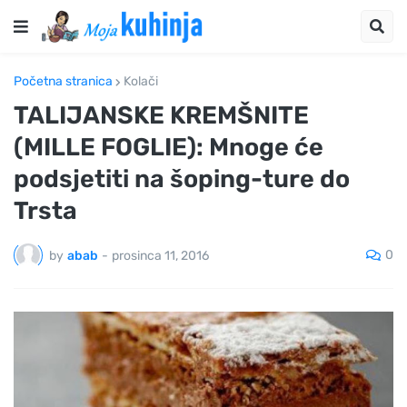
Početna stranica
Kolači
TALIJANSKE KREMŠNITE
(MILLE FOGLIE): Mnoge će
podsjetiti na šoping-ture do
Trsta
0
by
abab
-
prosinca 11, 2016