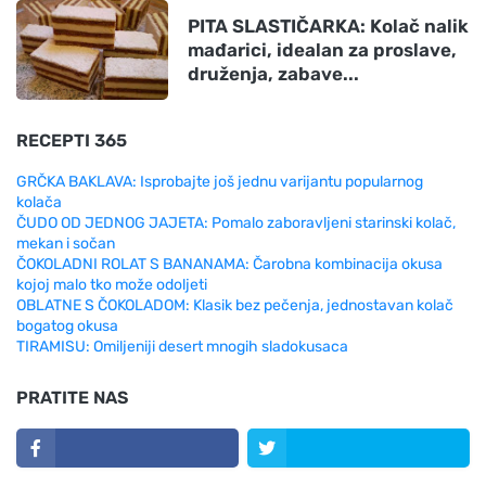
PITA SLASTIČARKA: Kolač nalik
mađarici, idealan za proslave,
druženja, zabave...
RECEPTI 365
GRČKA BAKLAVA: Isprobajte još jednu varijantu popularnog
kolača
ČUDO OD JEDNOG JAJETA: Pomalo zaboravljeni starinski kolač,
mekan i sočan
ČOKOLADNI ROLAT S BANANAMA: Čarobna kombinacija okusa
kojoj malo tko može odoljeti
OBLATNE S ČOKOLADOM: Klasik bez pečenja, jednostavan kolač
bogatog okusa
TIRAMISU: Omiljeniji desert mnogih sladokusaca
PRATITE NAS