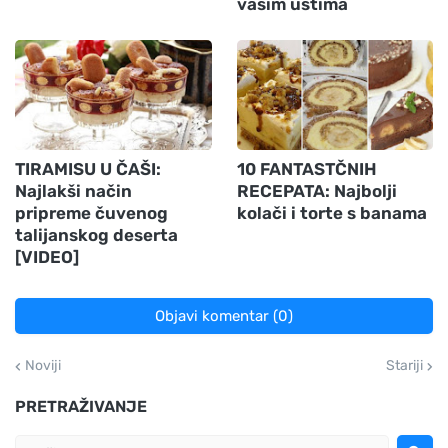
vašim ustima
TIRAMISU U ČAŠI:
10 FANTASTČNIH
Najlakši način
RECEPATA: Najbolji
pripreme čuvenog
kolači i torte s banama
talijanskog deserta
[VIDEO]
Objavi komentar (0)
Noviji
Stariji
PRETRAŽIVANJE