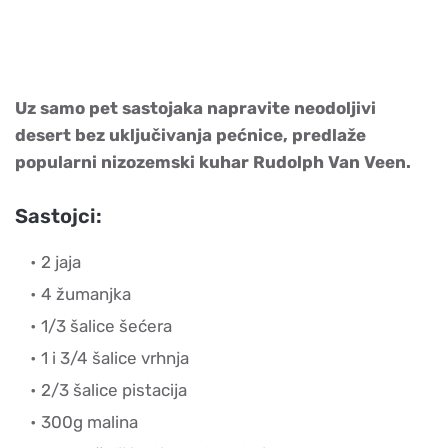
Uz samo pet sastojaka napravite neodoljivi
desert bez uključivanja pećnice, predlaže
popularni nizozemski kuhar Rudolph Van Veen.
Sastojci:
2 jaja
4 žumanjka
1/3 šalice šećera
1 i 3/4 šalice vrhnja
2/3 šalice pistacija
300g malina