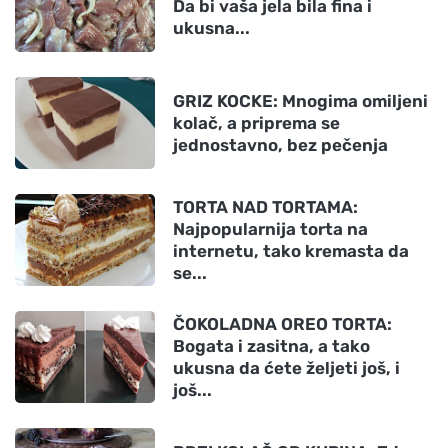
Da bi vaša jela bila fina i
ukusna...
GRIZ KOCKE: Mnogima omiljeni
kolač, a priprema se
jednostavno, bez pečenja
TORTA NAD TORTAMA:
Najpopularnija torta na
internetu, tako kremasta da
se...
ČOKOLADNA OREO TORTA:
Bogata i zasitna, a tako
ukusna da ćete željeti još, i
još...