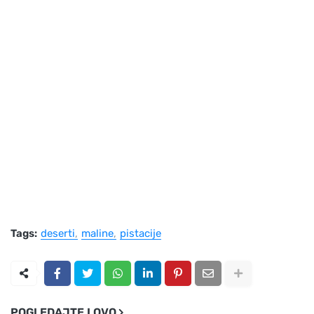
Tags:
deserti
maline
pistacije
POGLEDAJTE I OVO