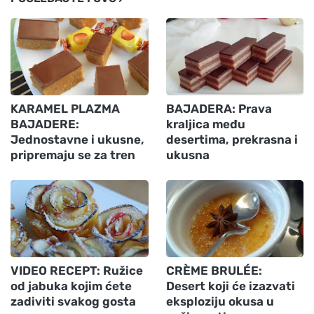
KARAMEL PLAZMA
BAJADERA: Prava
BAJADERE:
kraljica među
Jednostavne i ukusne,
desertima, prekrasna i
pripremaju se za tren
ukusna
VIDEO RECEPT: Ružice
CRÈME BRULÉE:
od jabuka kojim ćete
Desert koji će izazvati
zadiviti svakog gosta
eksploziju okusa u