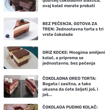
ljubitelj čokoladnih slastica,
ovaj kolač morate probati
BEZ PEČENJA, GOTOVA ZA
TREN: Jednostavna torta s tri
vrste čokolade
GRIZ KOCKE: Mnogima omiljeni
kolač, a priprema se
jednostavno, bez pečenja
ČOKOLADNA OREO TORTA:
Bogata i zasitna, a tako
ukusna da ćete željeti još, i
još...
ČOKOLADA PUDING KOLAČ: