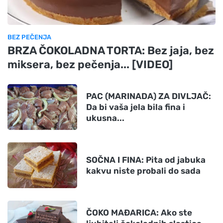
BEZ PEČENJA
BRZA ČOKOLADNA TORTA: Bez jaja, bez
miksera, bez pečenja... [VIDEO]
PAC (MARINADA) ZA DIVLJAČ:
Da bi vaša jela bila fina i
ukusna...
SOČNA I FINA: Pita od jabuka
kakvu niste probali do sada
ČOKO MAĐARICA: Ako ste