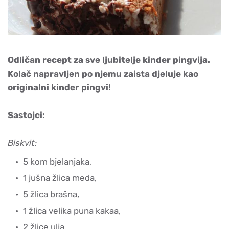
Odličan recept za sve ljubitelje kinder pingvija.
Kolač napravljen po njemu zaista djeluje kao
originalni kinder pingvi!
Sastojci:
Biskvit:
5 kom bjelanjaka,
1 jušna žlica meda,
5 žlica brašna,
1 žlica velika puna kakaa,
2 žlice ulja,