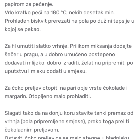
papirom za pečenje.
Vrlo kratko peći na 180 °C, nekih desetak min.
Prohlađen biskvit prerezati na pola po dužini tepsije u
kojoj se pekao.
Za fil umutiti slatko vrhnje. Prilikom miksanja dodajte
šečer u pragu, a u dobro umućeno postepeno
dodavati mlijeko, dobro izraditi, želatinu pripremiti po
uputstvu i mlaku dodati u smjesu.
Za čoko preljev otopiti na pari obje vrste čokolade i
margarin. Otopljeno malo prohladiti.
Slagati tako da na donju koru stavite tanki premaz od
vrhnja (pola pripremljene smjese), preko toga preliti
čokoladnim preljevom.
Ostaviti čoko preljev da se malo stegne u hladnjaku