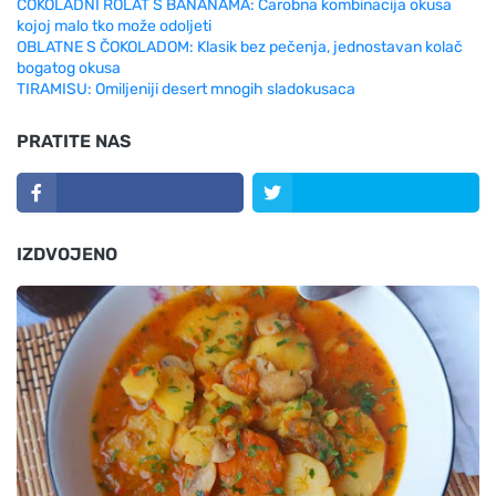
ČOKOLADNI ROLAT S BANANAMA: Čarobna kombinacija okusa
kojoj malo tko može odoljeti
OBLATNE S ČOKOLADOM: Klasik bez pečenja, jednostavan kolač
bogatog okusa
TIRAMISU: Omiljeniji desert mnogih sladokusaca
PRATITE NAS
IZDVOJENO