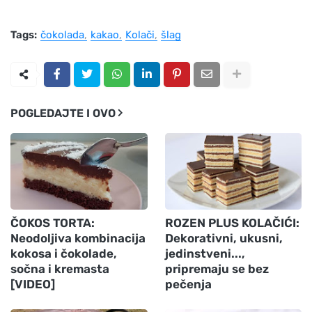
Tags:
čokolada
kakao
Kolači
šlag
POGLEDAJTE I OVO
ČOKOS TORTA:
ROZEN PLUS KOLAČIĆI:
Neodoljiva kombinacija
Dekorativni, ukusni,
kokosa i čokolade,
jedinstveni...,
sočna i kremasta
pripremaju se bez
[VIDEO]
pečenja