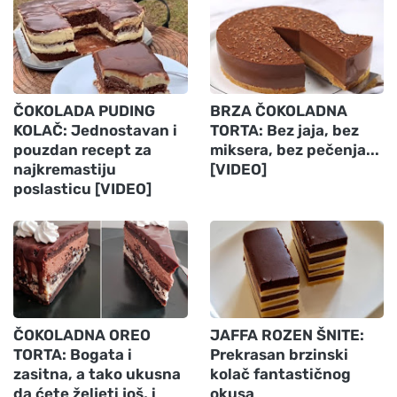
ČOKOLADA PUDING
BRZA ČOKOLADNA
KOLAČ: Jednostavan i
TORTA: Bez jaja, bez
pouzdan recept za
miksera, bez pečenja...
najkremastiju
[VIDEO]
poslasticu [VIDEO]
ČOKOLADNA OREO
JAFFA ROZEN ŠNITE:
TORTA: Bogata i
Prekrasan brzinski
zasitna, a tako ukusna
kolač fantastičnog
da ćete željeti još, i
okusa