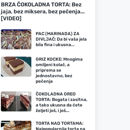
BRZA ČOKOLADNA TORTA: Bez
jaja, bez miksera, bez pečenja...
[VIDEO]
PAC (MARINADA) ZA
DIVLJAČ: Da bi vaša jela
bila fina i ukusna...
GRIZ KOCKE: Mnogima
omiljeni kolač, a
priprema se
jednostavno, bez
pečenja
ČOKOLADNA OREO
TORTA: Bogata i zasitna,
a tako ukusna da ćete
željeti još, i još...
TORTA NAD TORTAMA:
Najpopularnija torta na