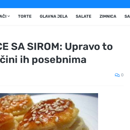
AČI
TORTE
GLAVNA JELA
SALATE
ZIMNICA
SA
E SA SIROM: Upravo to
u čini ih posebnima
0