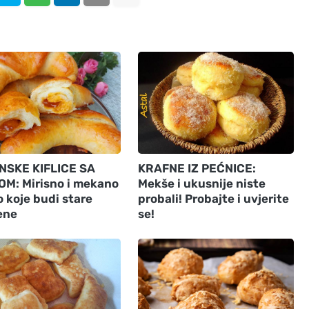
NSKE KIFLICE SA
KRAFNE IZ PEĆNICE:
M: Mirisno i mekano
Mekše i ukusnije niste
 koje budi stare
probali! Probajte i uvjerite
ene
se!