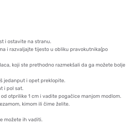
t i ostavite na stranu.
a i razvaljajte tijesto u obliku pravokutnika(po
aca, koji ste prethodno razmekšali da ga možete bolje
š jedanput i opet preklopite.
 i pol sat.
nu od otprilike 1 cm i vadite pogačice manjom modlom.
sezamom, kimom ili čime želite.
e možete ih vaditi.