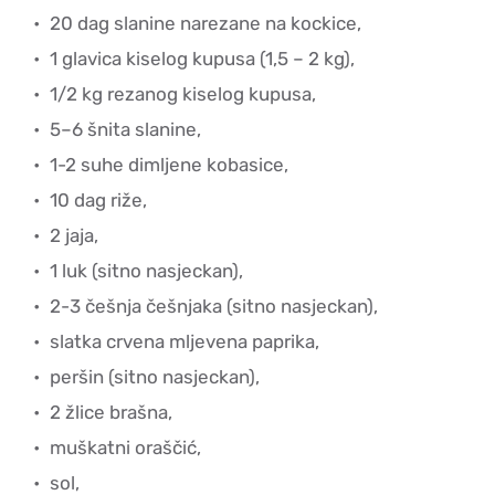
20 dag slanine narezane na kockice,
1 glavica kiselog kupusa (1,5 – 2 kg),
1/2 kg rezanog kiselog kupusa,
5–6 šnita slanine,
1-2 suhe dimljene kobasice,
10 dag riže,
2 jaja,
1 luk (sitno nasjeckan),
2-3 češnja češnjaka (sitno nasjeckan),
slatka crvena mljevena paprika,
peršin (sitno nasjeckan),
2 žlice brašna,
muškatni oraščić,
sol,