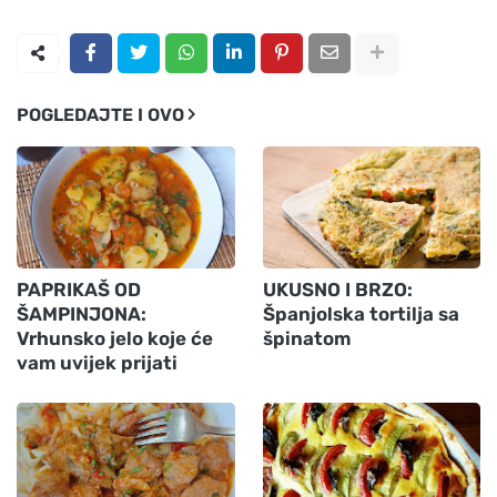
POGLEDAJTE I OVO
PAPRIKAŠ OD
UKUSNO I BRZO:
ŠAMPINJONA:
Španjolska tortilja sa
Vrhunsko jelo koje će
špinatom
vam uvijek prijati