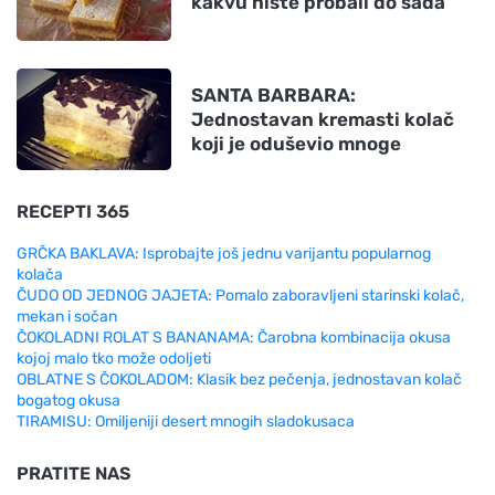
kakvu niste probali do sada
SANTA BARBARA:
Jednostavan kremasti kolač
koji je oduševio mnoge
RECEPTI 365
GRČKA BAKLAVA: Isprobajte još jednu varijantu popularnog
kolača
ČUDO OD JEDNOG JAJETA: Pomalo zaboravljeni starinski kolač,
mekan i sočan
ČOKOLADNI ROLAT S BANANAMA: Čarobna kombinacija okusa
kojoj malo tko može odoljeti
OBLATNE S ČOKOLADOM: Klasik bez pečenja, jednostavan kolač
bogatog okusa
TIRAMISU: Omiljeniji desert mnogih sladokusaca
PRATITE NAS