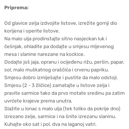
Priprema:
Od glavice zelja izdvojite listove, izrežite gornji dio
korijena i operite listove.
Na malo ulja prodinstajte sitno nasjeckan luk i
češnjak, ohladite pa dodajte u smjesu mljevenog
mesa i slanine narezane na kockice.
Dodajte još jaja, opranu i ocijeđenu rižu, peršin, papar,
sol, malo muškatnog oraščića i crvenu papriku.
Smjesu dobro izmiješajte i pustite da malo odstoji.
Smjesu (2 - 3 žličice) zamatajte u listove zelja i
pravite sarmice tako da prvo motate sredinu pa zatim
uvrćete krajeve prema unutra.
Slažite u lonac s malo ulja (tek toliko da pokrije dno)
izrezano zelje, sarmice i na šnite izrezanu slaninu.
Kuhajte oko sat i pol, dva na laganoj vatri.