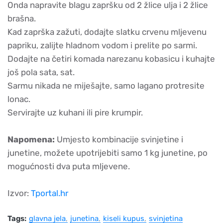
Onda napravite blagu zapršku od 2 žlice ulja i 2 žlice
brašna.
Kad zaprška zažuti, dodajte slatku crvenu mljevenu
papriku, zalijte hladnom vodom i prelite po sarmi.
Dodajte na četiri komada narezanu kobasicu i kuhajte
još pola sata, sat.
Sarmu nikada ne miješajte, samo lagano protresite
lonac.
Servirajte uz kuhani ili pire krumpir.
Napomena:
Umjesto kombinacije svinjetine i
junetine, možete upotrijebiti samo 1 kg junetine, po
mogućnosti dva puta mljevene.
Izvor:
Tportal.hr
Tags:
glavna jela
junetina
kiseli kupus
svinjetina