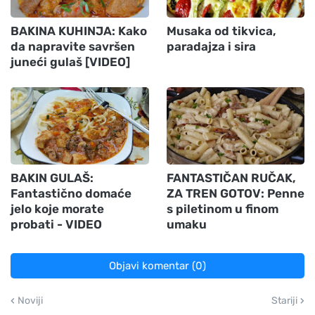
BAKINA KUHINJA: Kako
Musaka od tikvica,
da napravite savršen
paradajza i sira
juneći gulaš [VIDEO]
BAKIN GULAŠ:
FANTASTIČAN RUČAK,
Fantastično domaće
ZA TREN GOTOV: Penne
jelo koje morate
s piletinom u finom
probati - VIDEO
umaku
Objavi komentar (0)
Noviji
Stariji