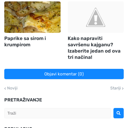
Paprike sa sirom i
Kako napraviti
krumpirom
savršenu kajganu?
Izaberite jedan od ova
tri načina!
Objavi komentar (0)
Noviji
Stariji
PRETRAŽIVANJE