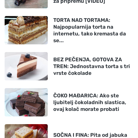
za pripremu [VIDEO]
TORTA NAD TORTAMA:
Najpopularnija torta na
internetu, tako kremasta da
se...
BEZ PEČENJA, GOTOVA ZA
TREN: Jednostavna torta s tri
vrste čokolade
ČOKO MAĐARICA: Ako ste
ljubitelj čokoladnih slastica,
ovaj kolač morate probati
SOČNA I FINA: Pita od jabuka