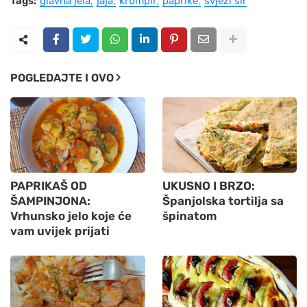
Tags:
glavna jela
jaja
krumpir
paprike
svježi sir
POGLEDAJTE I OVO
PAPRIKAŠ OD
UKUSNO I BRZO:
ŠAMPINJONA:
Španjolska tortilja sa
Vrhunsko jelo koje će
špinatom
vam uvijek prijati