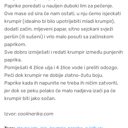
Paprike poredati u nauljen duboki lim za pečenje.
Ove mase od sira će nam ostati, u nju ćemo isjeckati
krumpir (idealno bi bilo upotrijebiti mladi krumpir),
dodati začin, mljeveni papar, sitno sejckani svježi
peršin (ili sušeni) i vrlo malo posuti sa začinskom
paprikom.
Sve dobro izmiješati i redati krumpir između punjenih
paprika.
Pomiješati 4 žlice ulja i 4 žlice vode i preliti odozgo.
Peći dok krumpir ne dobije zlatno-žutu boju.
Paprike kada ih napunite ne treba ih ničim zatvoriti,
jer dok se peku polako će malo nadjeva izaći pa će
krumpir biti jako sočan.
Izvor:
coolinarika.com