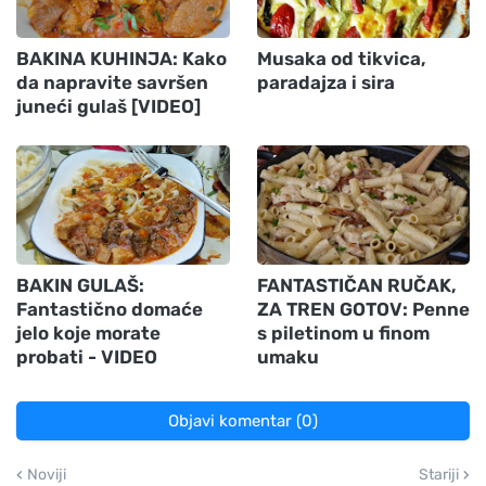
BAKINA KUHINJA: Kako
Musaka od tikvica,
da napravite savršen
paradajza i sira
juneći gulaš [VIDEO]
BAKIN GULAŠ:
FANTASTIČAN RUČAK,
Fantastično domaće
ZA TREN GOTOV: Penne
jelo koje morate
s piletinom u finom
probati - VIDEO
umaku
Objavi komentar (0)
Noviji
Stariji